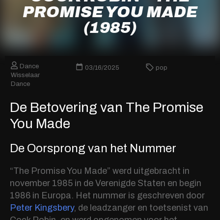
PROMISE YOU MADE
(1985)
Dance
03/16/2025
pop
Wisselaar
Dance
De Betovering van The Promise
You Made
De Oorsprong van het Nummer
“The Promise You Made” werd uitgebracht in
november 1985 in de Verenigde Staten en begin
1986 in Europa. Het nummer is geschreven door
Peter Kingsbery
, de leadzanger en toetsenist van