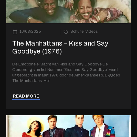
16/03/2025
Schuifel Videos
The Manhattans – Kiss and Say
Goodbye (1976)
De Emotionele Kracht van Kiss and Say Goodbye De
Oorsprong van het Nummer “Kiss and Say Goodbye” werd
uitgebracht in maart 1976 door de Amerikaanse R&B-groep
The Manhattans. Het
READ MORE