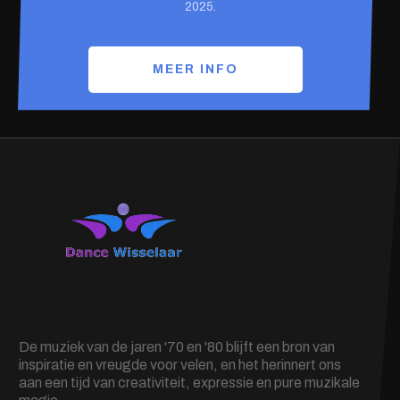
2025.
MEER INFO
De muziek van de jaren '70 en '80 blijft een bron van
inspiratie en vreugde voor velen, en het herinnert ons
aan een tijd van creativiteit, expressie en pure muzikale