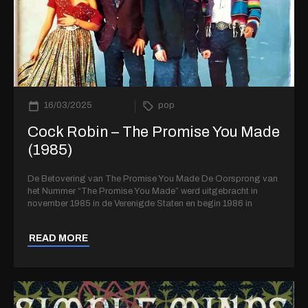
16/03/2025
pop
Cock Robin – The Promise You Made
(1985)
De Betovering van The Promise You Made De Oorsprong van
het Nummer “The Promise You Made” werd uitgebracht in
november 1985 in de Verenigde Staten en begin 1986 in
READ MORE