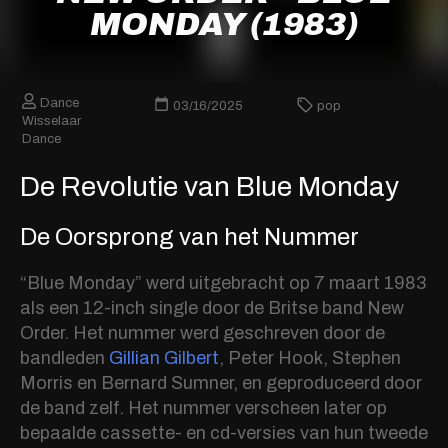
MONDAY (1983)
Dance
03/16/2025
pop
Wisselaar
Dance
De Revolutie van Blue Monday
De Oorsprong van het Nummer
“Blue Monday” werd uitgebracht op 7 maart 1983
als een 12-inch single door de Britse band New
Order. Het nummer werd geschreven door de
bandleden
Gillian Gilbert
, Peter Hook, Stephen
Morris en Bernard Sumner, en geproduceerd door
de band zelf. Het nummer verscheen later op
bepaalde cassette- en cd-versies van hun tweede