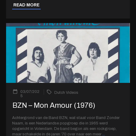
READ MORE
03/07/202
Dutch Videos
5
BZN – Mon Amour (1976)
Achtergrond van de Band BZN, wat staat voor Band Zonder
Naam, is een Nederlandse popgroep die in 1965 werd
opgericht in Volendam. De band begon als een rockgroep,
maar schakelde in de jaren ’70 over naar een meer
...