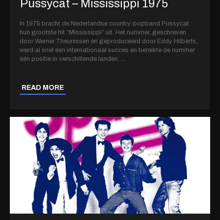
Pussycat – Mississippi 1975
In 1975 bracht de Nederlandse country-popband Pussycat
hun grootste hit “Mississippi” uit. Het nummer, geschreven
door Werner Theunissen en geproduceerd door Eddy Hilberts,
werd al snel een internationaal succes en bereikte de nummer
één positie in verschillende landen,
...
READ MORE