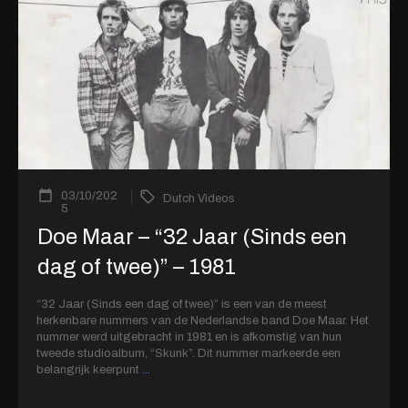
03/10/202
Dutch Videos
5
Doe Maar – “32 Jaar (Sinds een
dag of twee)” – 1981
“32 Jaar (Sinds een dag of twee)” is een van de meest
herkenbare nummers van de Nederlandse band Doe Maar. Het
nummer werd uitgebracht in 1981 en is afkomstig van hun
tweede studioalbum, “Skunk”. Dit nummer markeerde een
belangrijk keerpunt
...