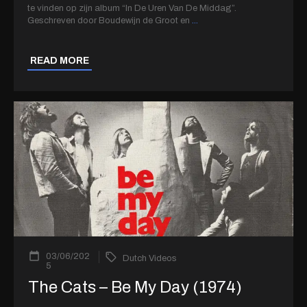
te vinden op zijn album “In De Uren Van De Middag”.
Geschreven door Boudewijn de Groot en
...
READ MORE
03/06/202
Dutch Videos
5
The Cats – Be My Day (1974)