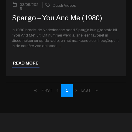
03/05/202
Dutch Videos
5
Spargo – You And Me (1980)
In 1980 bracht de Nederlandse band Spargo hun grootste hit
"You And Me" uit. Dit nummer werd al snel een favoriet in
discotheken en op de radio, en het markeerde een hoogtepunt
in de carrière van de band.
...
READ MORE
FIRST
1
LAST