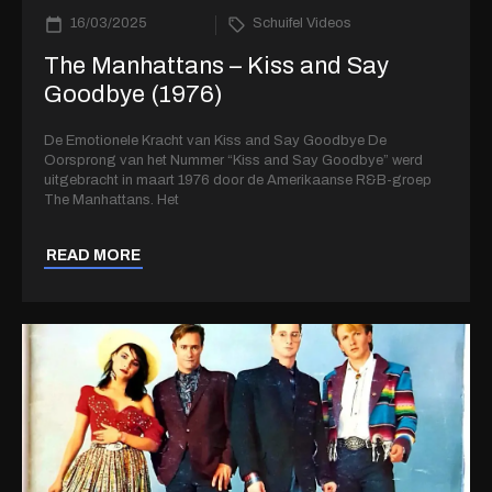
16/03/2025
Schuifel Videos
The Manhattans – Kiss and Say
Goodbye (1976)
De Emotionele Kracht van Kiss and Say Goodbye De
Oorsprong van het Nummer “Kiss and Say Goodbye” werd
uitgebracht in maart 1976 door de Amerikaanse R&B-groep
The Manhattans. Het
READ MORE