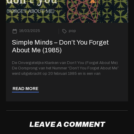
16/03/2025
pop
Simple Minds – Don’t You Forget
About Me (1985)
De Onvergetelijke Klanken van Don’t You (Forget About Me)
De Oorsprong van het Nummer “Don’t You Forget About Me”
werd uitgebracht op 20 februari 1985 en is een van
READ MORE
LEAVE A COMMENT