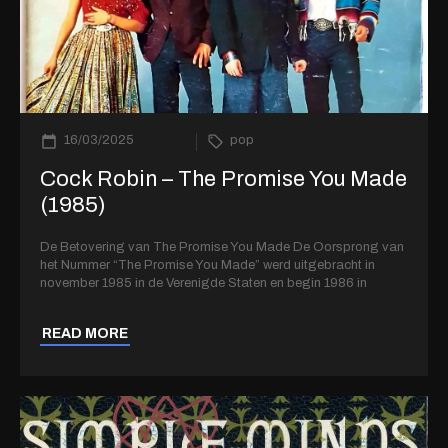
16/03/2025
pop
Cock Robin – The Promise You Made
(1985)
De Betovering van The Promise You Made De Oorsprong van
het Nummer “The Promise You Made” werd uitgebracht in
november 1985 in de Verenigde Staten en begin 1986 in
READ MORE