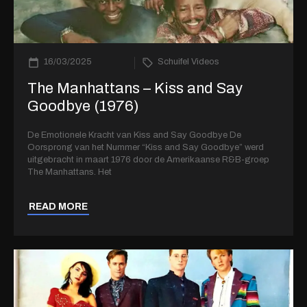
16/03/2025
Schuifel Videos
The Manhattans – Kiss and Say
Goodbye (1976)
De Emotionele Kracht van Kiss and Say Goodbye De
Oorsprong van het Nummer “Kiss and Say Goodbye” werd
uitgebracht in maart 1976 door de Amerikaanse R&B-groep
The Manhattans. Het
READ MORE