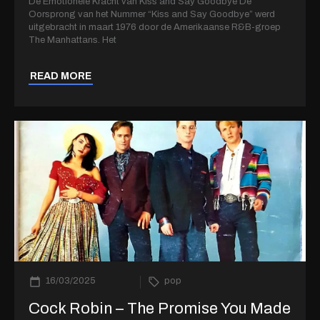
De Emotionele Kracht van Kiss and Say Goodbye De
Oorsprong van het Nummer “Kiss and Say Goodbye” werd
uitgebracht in maart 1976 door de Amerikaanse R&B-groep
The Manhattans. Het
READ MORE
16/03/2025
pop
Cock Robin – The Promise You Made