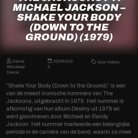
MICHAEL JACKSON –
SHAKE YOUR BODY
(DOWN TO THE
GROUND) (1979)
Dance
03/06/202
Soul Videos
Wisselaar
5
Dance
“Shake Your Body (Down to the Ground)” is een
van de meest iconische nummers van The
Jacksons, uitgebracht in 1979. Het nummer is
afkomstig van hun album
Destiny
uit 1978 en
werd geschreven door Michael en Randy
Jackson. Het nummer markeerde een belangrijke
periode in de carrière van de band, waarin ze meer