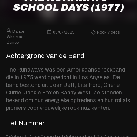
SCHOOL DAYS (1977)
Dance
03/07/2025
Rock Videos
Wisselaar
Dance
Achtergrond van de Band
The Runaways was een Amerikaanse rockband
die in 1975 werd opgericht in Los Angeles. De
band bestond uit Joan Jett, Lita Ford, Cherie
Currie, Jackie Fox en Sandy West. Ze stonden
bekend om hun energieke optredens en hun rol als
pioniers voor vrouwelijke rockmuzikanten.
Het Nummer