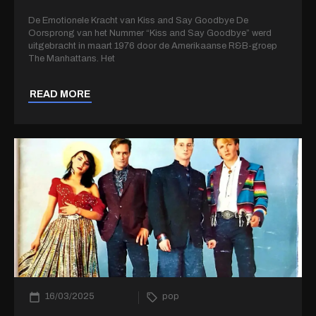
De Emotionele Kracht van Kiss and Say Goodbye De
Oorsprong van het Nummer “Kiss and Say Goodbye” werd
uitgebracht in maart 1976 door de Amerikaanse R&B-groep
The Manhattans. Het
READ MORE
16/03/2025
pop