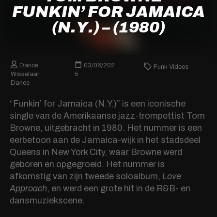
FUNKIN’ FOR JAMAICA
(N.Y.) – (1980)
Dance
03/06/202
Funk Videos
Wisselaar
5
Dance
“Funkin’ for Jamaica (N.Y.)” is een iconische
single van de Amerikaanse jazz-trompettist Tom
Browne, uitgebracht in 1980. Het nummer is een
eerbetoon aan de Jamaica-wijk in het stadsdeel
Queens in New York City, waar Browne werd
geboren en opgegroeid. Het nummer is
afkomstig van zijn tweede soloalbum,
Love
Approach
, en werd een grote hit in de R&B- en
dansmuziekscene.