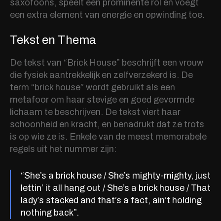
saxofoons, speelt een prominente rol en voegt
een extra element van energie en opwinding toe.
Tekst en Thema
De tekst van “Brick House” beschrijft een vrouw
die fysiek aantrekkelijk en zelfverzekerd is. De
term “brick house” wordt gebruikt als een
metafoor om haar stevige en goed gevormde
lichaam te beschrijven. De tekst viert haar
schoonheid en kracht, en benadrukt dat ze trots
is op wie ze is. Enkele van de meest memorabele
regels uit het nummer zijn:
“She’s a brick house / She’s mighty-mighty, just
lettin’ it all hang out / She’s a brick house / That
lady’s stacked and that’s a fact, ain’t holding
nothing back”.