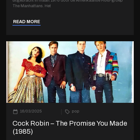
uitgebracht in maart 1976 door de Amerikaanse R&B-groep
The Manhattans. Het
READ MORE
16/03/2025
pop
Cock Robin – The Promise You Made
(1985)