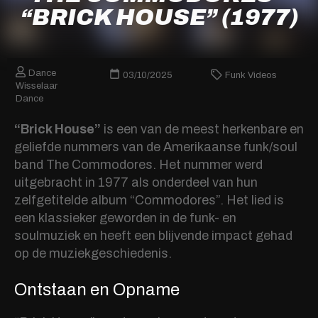
“BRICK HOUSE” (1977)
Dance
03/10/2025
Funk Videos
Wisselaar
Dance
“Brick House”
is een van de meest herkenbare en
geliefde nummers van de Amerikaanse funk/soul
band The Commodores. Het nummer werd
uitgebracht in 1977 als onderdeel van hun
zelfgetitelde album “Commodores”. Het lied is
een klassieker geworden in de funk- en
soulmuziek en heeft een blijvende impact gehad
op de muziekgeschiedenis.
Ontstaan en Opname