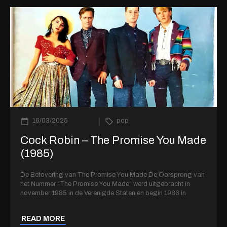
16/03/2025
pop
Cock Robin – The Promise You Made
(1985)
De Betovering van The Promise You Made De Oorsprong van
het Nummer “The Promise You Made” werd uitgebracht in
november 1985 in de Verenigde Staten en begin 1986 in
READ MORE