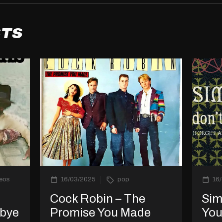
STS
deos
16/03/2025
pop
16
Cock Robin – The
Sim
dbye
Promise You Made
You