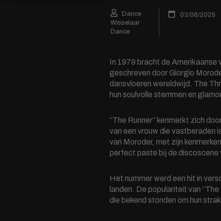
Dance
03/06/2025
Wisselaar
Dance
In 1979 bracht de Amerikaanse v
geschreven door Giorgio Moroder
dansvloeren wereldwijd. The Thr
hun soulvolle stemmen en glamo
“The Runner” kenmerkt zich door
van een vrouw die vastberaden i
van Moroder, met zijn kenmerke
perfect paste bij de discoscene v
Het nummer werd een hit in versch
landen. De populariteit van “Th
die bekend stonden om hun strak