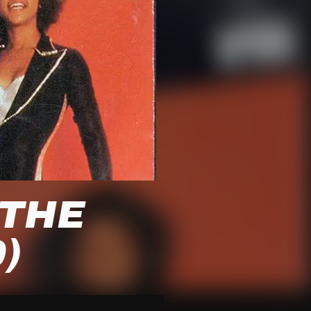
 THE
)