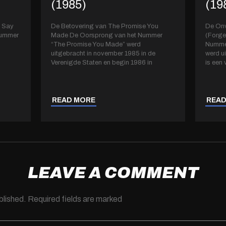
(1985)
(19
d Say
De Betovering van The Promise You
De Onv
Nummer
Made De Oorsprong van het Nummer
(Forge
“The Promise You Made” werd
Nummer
uitgebracht in november 1985 in de
werd u
Verenigde Staten en begin 1986 in
is een
READ MORE
READ
LEAVE A COMMENT
blished.
Required fields are marked