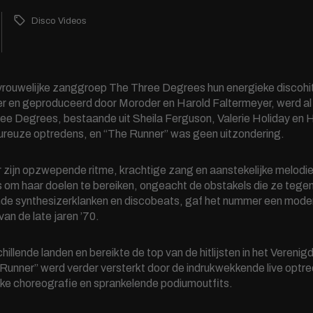
Disco Videos
rouwelijke zanggroep The Three Degrees hun energieke discohit 
 en geproduceerd door Moroder en Harold Faltermeyer, werd al s
ee Degrees, bestaande uit Sheila Ferguson, Valerie Holiday en
ureuze optredens, en “The Runner” was geen uitzondering.
 zijn opzwepende ritme, krachtige zang en aanstekelijke melodie
s om haar doelen te bereiken, ongeacht de obstakels die ze teg
nde synthesizerklanken en discobeats, gaf het nummer een mode
an de late jaren ’70.
illende landen en bereikte de top van de hitlijsten in het Vereni
e Runner” werd verder versterkt door de indrukwekkende live opt
ke choreografie en sprankelende podiumoutfits.