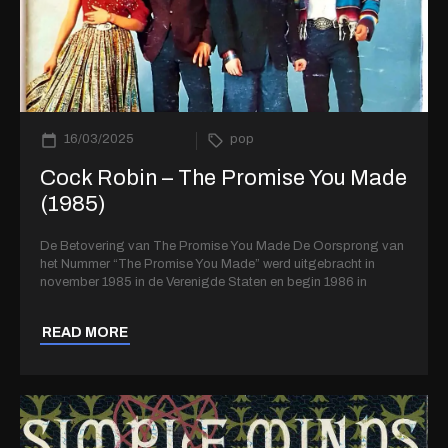
16/03/2025
pop
Cock Robin – The Promise You Made
(1985)
De Betovering van The Promise You Made De Oorsprong van
het Nummer “The Promise You Made” werd uitgebracht in
november 1985 in de Verenigde Staten en begin 1986 in
READ MORE