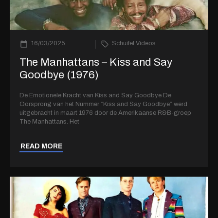
16/03/2025
Schuifel Videos
The Manhattans – Kiss and Say
Goodbye (1976)
De Emotionele Kracht van Kiss and Say Goodbye De
Oorsprong van het Nummer “Kiss and Say Goodbye” werd
uitgebracht in maart 1976 door de Amerikaanse R&B-groep
The Manhattans. Het
READ MORE